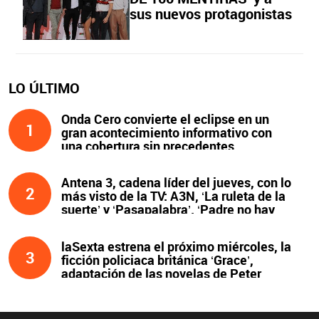
sus nuevos protagonistas
LO ÚLTIMO
Onda Cero convierte el eclipse en un
1
gran acontecimiento informativo con
una cobertura sin precedentes
Antena 3, cadena líder del jueves, con lo
2
más visto de la TV: A3N, ‘La ruleta de la
suerte’ y ‘Pasapalabra’. ‘Padre no hay
más que uno’, líder de la noche
laSexta estrena el próximo miércoles, la
3
ficción policiaca británica ‘Grace’,
adaptación de las novelas de Peter
James y protagonizada por John Simm