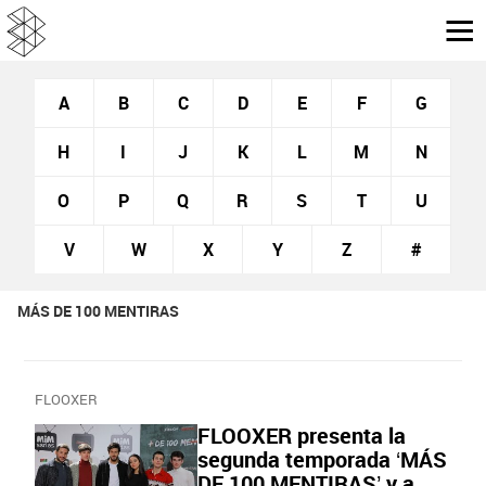
A
B
C
D
E
F
G
H
I
J
K
L
M
N
O
P
Q
R
S
T
U
V
W
X
Y
Z
#
MÁS DE 100 MENTIRAS
FLOOXER
FLOOXER presenta la
segunda temporada ‘MÁS
DE 100 MENTIRAS’ y a