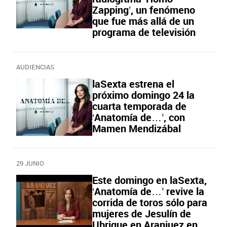
Zapping’, un fenómeno
que fue más allá de un
programa de televisión
AUDIENCIAS
laSexta estrena el
próximo domingo 24 la
cuarta temporada de
‘Anatomía de…’, con
Mamen Mendizábal
29 JUNIO
Este domingo en laSexta,
‘Anatomía de…’ revive la
corrida de toros sólo para
mujeres de Jesulín de
Ubrique en Aranjuez en