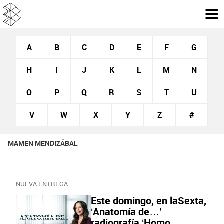
A
B
C
D
E
F
G
H
I
J
K
L
M
N
O
P
Q
R
S
T
U
V
W
X
Y
Z
#
MAMEN MENDIZÁBAL
NUEVA ENTREGA
Este domingo, en laSexta,
‘Anatomía de…’
radiografía ‘Homo