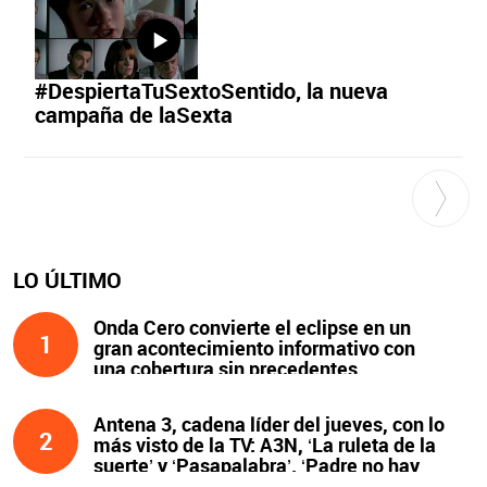
#DespiertaTuSextoSentido, la nueva
campaña de laSexta
LO ÚLTIMO
Onda Cero convierte el eclipse en un
1
gran acontecimiento informativo con
una cobertura sin precedentes
Antena 3, cadena líder del jueves, con lo
2
más visto de la TV: A3N, ‘La ruleta de la
suerte’ y ‘Pasapalabra’. ‘Padre no hay
más que uno’, líder de la noche