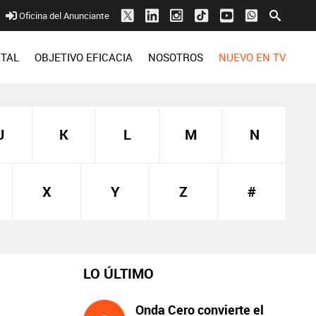
Oficina del Anunciante
ITAL
OBJETIVO EFICACIA
NOSOTROS
NUEVO EN TV
J
K
L
M
N
X
Y
Z
#
LO ÚLTIMO
Onda Cero convierte el