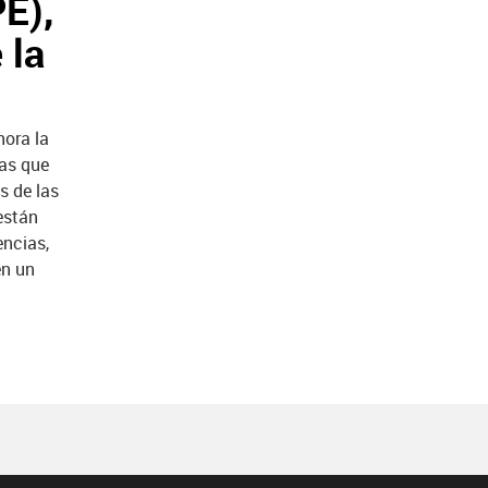
E),
 la
hora la
las que
s de las
están
encias,
en un