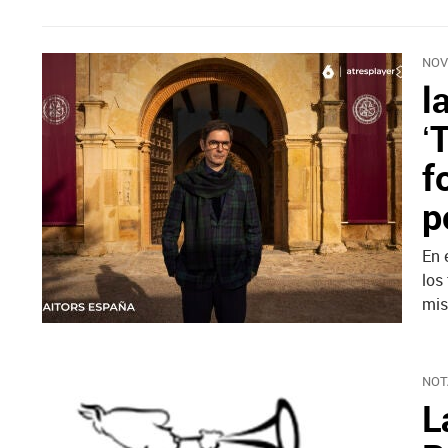
NOV
l
‘
f
p
En 
los
mi
NOT
L