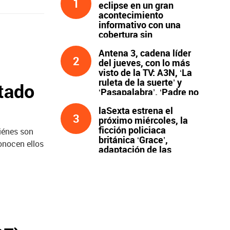
1
eclipse en un gran
acontecimiento
informativo con una
cobertura sin
precedentes
Antena 3, cadena líder
2
del jueves, con lo más
visto de la TV: A3N, ‘La
ruleta de la suerte’ y
tado
‘Pasapalabra’. ‘Padre no
hay más que uno’, líder
laSexta estrena el
de la noche
3
próximo miércoles, la
ficción policiaca
iénes son
británica ‘Grace’,
conocen ellos
adaptación de las
novelas de Peter James
y protagonizada por
John Simm