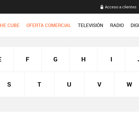
Acceso a clientes
HE CUBE
OFERTA COMERCIAL
TELEVISIÓN
RADIO
DIG
E
F
G
H
I
S
T
U
V
W