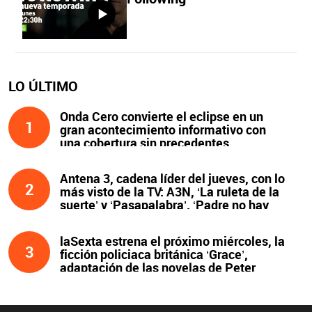
LO ÚLTIMO
Onda Cero convierte el eclipse en un
1
gran acontecimiento informativo con
una cobertura sin precedentes
Antena 3, cadena líder del jueves, con lo
2
más visto de la TV: A3N, ‘La ruleta de la
suerte’ y ‘Pasapalabra’. ‘Padre no hay
más que uno’, líder de la noche
laSexta estrena el próximo miércoles, la
3
ficción policiaca británica ‘Grace’,
adaptación de las novelas de Peter
James y protagonizada por John Simm