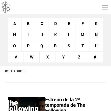
A
B
C
D
E
F
G
H
I
J
K
L
M
N
O
P
Q
R
S
T
U
V
W
X
Y
Z
#
JOE CARROLL
Estreno de la 2ª
temporada de The
Following