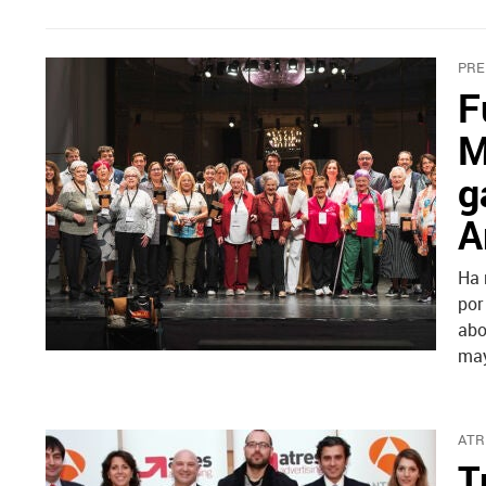
PRE
F
M
g
A
Ha 
por
abo
may
ATR
T