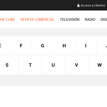
Acceso a clientes
HE CUBE
OFERTA COMERCIAL
TELEVISIÓN
RADIO
DIG
E
F
G
H
I
S
T
U
V
W