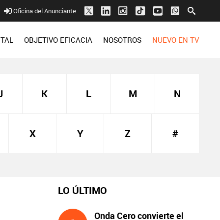
Oficina del Anunciante
ITAL
OBJETIVO EFICACIA
NOSOTROS
NUEVO EN TV
J
K
L
M
N
X
Y
Z
#
LO ÚLTIMO
Onda Cero convierte el