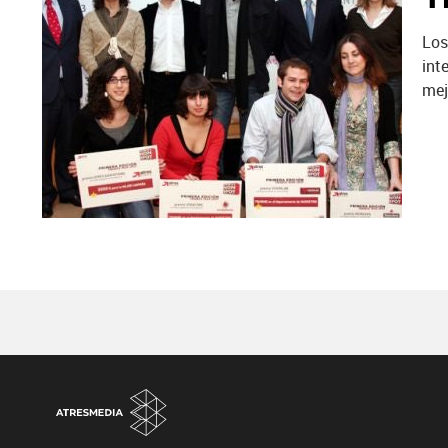
Los
int
mej