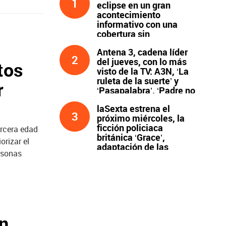
1
eclipse en un gran
acontecimiento
informativo con una
cobertura sin
precedentes
Antena 3, cadena líder
2
del jueves, con lo más
tos
visto de la TV: A3N, ‘La
ruleta de la suerte’ y
r
‘Pasapalabra’. ‘Padre no
hay más que uno’, líder
laSexta estrena el
de la noche
3
próximo miércoles, la
ficción policiaca
ercera edad
británica ‘Grace’,
orizar el
adaptación de las
rsonas
novelas de Peter James
y protagonizada por
John Simm
ón