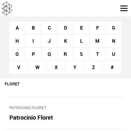
A
B
C
D
E
F
G
H
I
J
K
L
M
N
O
P
Q
R
S
T
U
V
W
X
Y
Z
#
FLORET
PATROCINIO FLORET
Patrocinio Floret