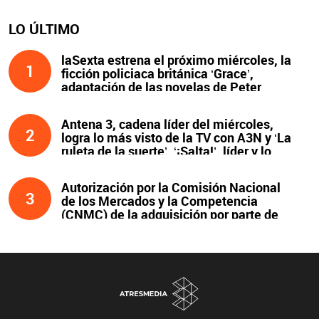
LO ÚLTIMO
laSexta estrena el próximo miércoles, la
1
ficción policiaca británica ‘Grace’,
adaptación de las novelas de Peter
James y protagonizada por John Simm
Antena 3, cadena líder del miércoles,
2
logra lo más visto de la TV con A3N y ‘La
ruleta de la suerte’. ‘¡Salta!’, líder y lo
más visto de la noche
Autorización por la Comisión Nacional
3
de los Mercados y la Competencia
(CNMC) de la adquisición por parte de
Atresmedia del 100 % del capital social
de Clear Channel España, S.L.U., y
compromisos asumidos