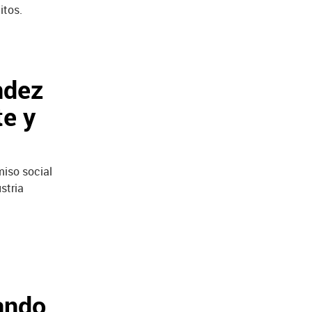
itos.
ndez
te y
miso social
ustria
rando