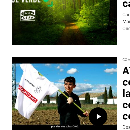
c
Car
Mar
Ond
COM
A
c
l
c
c
Dos