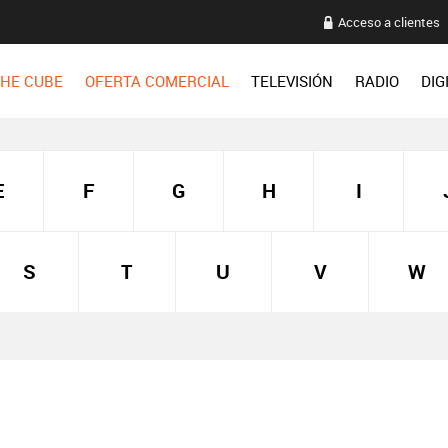
Acceso a clientes
HE CUBE
OFERTA COMERCIAL
TELEVISIÓN
RADIO
DIG
E
F
G
H
I
S
T
U
V
W