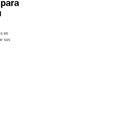
 para
u
as en
ar sus