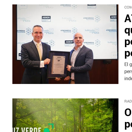
COM
A
q
p
p
El 
per
ind
RAD
O
p