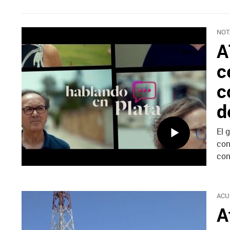
NOT
A
c
c
d
El 
con
con
ACU
A