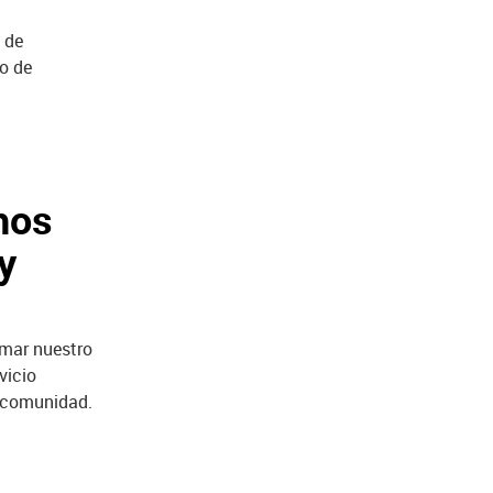
e de
o de
hos
y
mar nuestro
vicio
la comunidad.