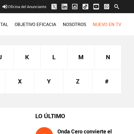
Oficina del Anunciante
ITAL
OBJETIVO EFICACIA
NOSOTROS
NUEVO EN TV
J
K
L
M
N
X
Y
Z
#
LO ÚLTIMO
Onda Cero convierte el