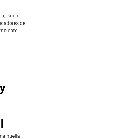
ía, Rocío
icadores de
mbiente.
y
l
na huella