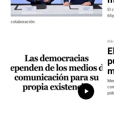
El 
65y
colaboración.
DÍA
E
p
m
Med
com
púb