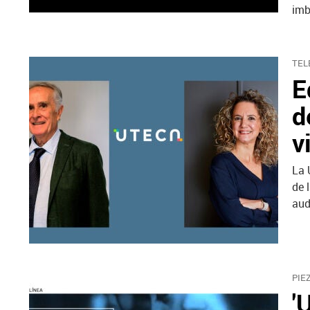
imb
TEL
E
d
v
La 
de 
aud
PIE
'