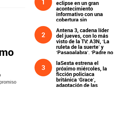
1
eclipse en un gran
acontecimiento
informativo con una
cobertura sin
precedentes
Antena 3, cadena líder
2
del jueves, con lo más
visto de la TV: A3N, ‘La
ruleta de la suerte’ y
smo
‘Pasapalabra’. ‘Padre no
hay más que uno’, líder
laSexta estrena el
de la noche
3
próximo miércoles, la
ficción policiaca
o
británica ‘Grace’,
mpromiso
adaptación de las
novelas de Peter James
y protagonizada por
John Simm