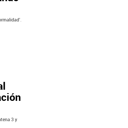
ormalidad’.
al
ación
ntena 3 y