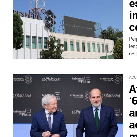
e
i
c
Per
len
res
ACU
A
‘
a
a
m