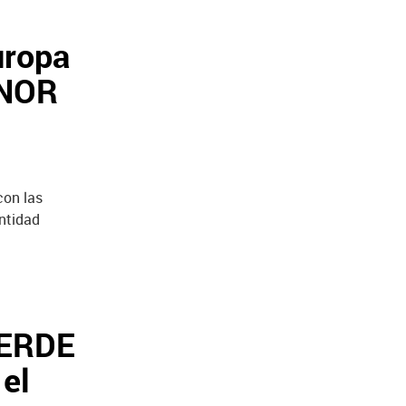
uropa
ENOR
con las
entidad
VERDE
 el