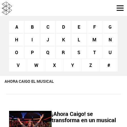
A
B
C
D
E
F
G
H
I
J
K
L
M
N
O
P
Q
R
S
T
U
V
W
X
Y
Z
#
AHORA CAIGO EL MUSICAL
¡Ahora Caigo! se
transforma en un musical