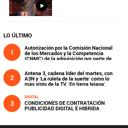
LO ÚLTIMO
Autorización por la Comisión Nacional
1
de los Mercados y la Competencia
(CNMC) de la adquisición por parte de
Atresmedia del 100 % del capital social
de Clear Channel España, S.L.U., y
Antena 3, cadena líder del martes, con
compromisos asumidos
2
A3N y ‘La ruleta de la suerte’ como lo
más visto de la TV. ‘En tierra lejana’,
líder y lo más visto de la noche
DIGITAL
3
CONDICIONES DE CONTRATACIÓN
PUBLICIDAD DIGITAL E HIBRIDA