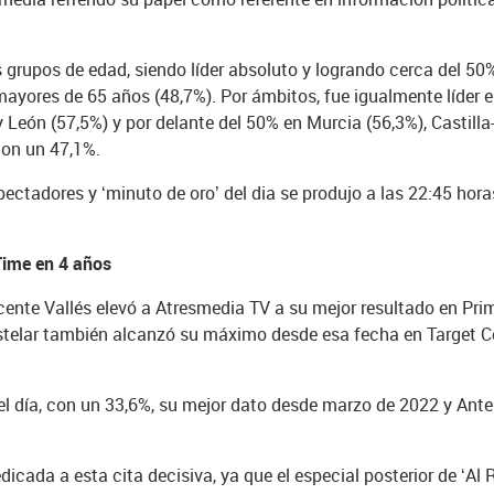
s grupos de edad, siendo líder absoluto y logrando cerca del 50%
mayores de 65 años (48,7%). Por ámbitos, fue igualmente líder e
 y León (57,5%) y por delante del 50% en Murcia (56,3%), Castil
con un 47,1%.
tadores y ‘minuto de oro’ del dia se produjo a las 22:45 hora
Time en 4 años
ente Vallés elevó a Atresmedia TV a su mejor resultado en Pri
 estelar también alcanzó su máximo desde esa fecha en Target 
el día, con un 33,6%, su mejor dato desde marzo de 2022 y Ante
icada a esta cita decisiva, ya que el especial posterior de ‘Al R