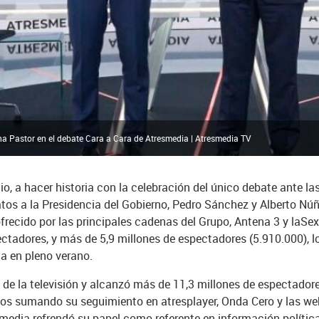
na Pastor en el debate Cara a Cara de Atresmedia | Atresmedia TV
o, a hacer historia con la celebración del único debate ante l
tos a la Presidencia del Gobierno, Pedro Sánchez y Alberto Núñe
ofrecido por las principales cadenas del Grupo, Antena 3 y laSex
ectadores, y más de 5,9 millones de espectadores (5.910.000), lo
a en pleno verano.
o de la televisión y alcanzó más de 11,3 millones de espectadore
icos sumando su seguimiento en atresplayer, Onda Cero y las w
media refrendó su papel como referente en información política 