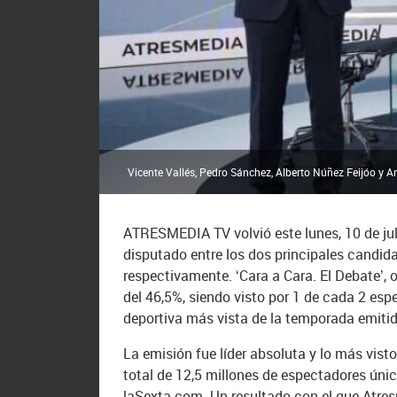
Vicente Vallés, Pedro Sánchez, Alberto Núñez Feijóo y A
ATRESMEDIA TV volvió este lunes, 10 de juli
disputado entre los dos principales candida
respectivamente. ‘Cara a Cara. El Debate’, 
del 46,5%, siendo visto por 1 de cada 2 esp
deportiva más vista de la temporada emitid
La emisión fue líder absoluta y lo más vist
total de 12,5 millones de espectadores ún
laSexta.com. Un resultado con el que Atres