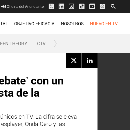
Oficina del Anunciante
ITAL
OBJETIVO EFICACIA
NOSOTROS
NUEVO EN TV
REEN THEORY
CTV
ebate’ con un
ta de la
nicos en TV. La cifra se eleva
esplayer, Onda Cero y las