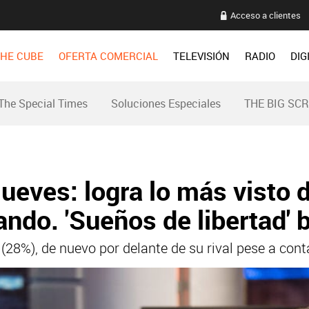
Acceso a clientes
HE CUBE
OFERTA COMERCIAL
TELEVISIÓN
RADIO
DIG
The Special Times
Soluciones Especiales
THE BIG SC
jueves: logra lo más visto d
ndo. 'Sueños de libertad' 
a (28%), de nuevo por delante de su rival pese a co