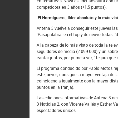
En temáticas, Nova es líder absoluta con u
competidora en 3 años (+1,5 puntos).
‘El Hormiguero’, líder absoluto y lo más vis
Antena 3 vuelve a conseguir este jueves las
‘Pasapalabra’ en el top y de neuvo todas líd
A la cabeza de lo más visto de toda la telev
seguidores de media (2.099.000) y un sobre
cantar juntos, por primera vez, ‘Te juro que
El programa conducido por Pablo Motos rep
este jueves, consigue la mayor ventaja de 
coincidencia igualmente con la mayor distan
puntos en la franja).
Las ediciones informativas de Antena 3 ocu
3 Noticias 2, con Vicente Vallés y Esther V
espectadores únicos.