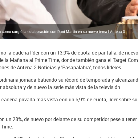
ca cómo surgió la colaboración con Dani Martín en su nuevo tema | Antena 3
mo la cadena líder con un 13,9% de cuota de pantalla, de nuev
de la Mañana al Prime Time, donde también gana el Target Come
iones de Antena 3 Noticias y 'Pasapalabra', todos líderes.
aordinaria jornada batiendo su récord de temporada y alcanzand
r absoluta y de nuevo la serie más vista de la televisión.
a cadena privada más vista con un 6,9% de cuota, líder sobre su 
on un 28%, de nuevo por delante de su competidor pese a tener 
 Time.