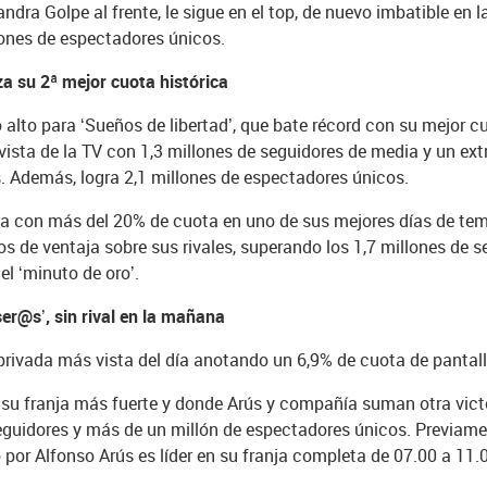
ndra Golpe al frente, le sigue en el top, de nuevo imbatible en
lones de espectadores únicos.
za su 2ª mejor cuota histórica
lo alto para ‘Sueños de libertad’, que bate récord con su mejor
ás vista de la TV con 1,3 millones de seguidores de media y un e
s. Además, logra 2,1 millones de espectadores únicos.
ria con más del 20% de cuota en uno de sus mejores días de te
os de ventaja sobre sus rivales, superando los 1,7 millones de 
l ‘minuto de oro’.
ser@s’, sin rival en la mañana
rivada más vista del día anotando un 6,9% de cuota de pantalla,
su franja más fuerte y donde Arús y compañía suman otra victo
guidores y más de un millón de espectadores únicos. Previamen
 por Alfonso Arús es líder en su franja completa de 07.00 a 11