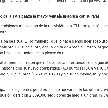
n gran 2,5% y también es la 6ª cadena más vista del jueves. Ma
to de la TV, alcanza la mayor ventaja histórica con su rival
 emisiones más vistas de la televisión con ‘El Hormiguero’ , as
eres.
isión se sitúa ‘El Hormiguero’, que lo hace siendo líder absolut
saliente 16,6% de cuota, con la visita de Antonio Orozco, al 
 no hay un segundo que no piense en ti’.
ite como la emisión que más espectadores únicos consigue de 
la historia con su nuevo competidor, +6,3 puntos (16,6% vs 10,3
cia, +5,9 puntos (16,6% vs 10,7%) y sigue, asimismo, muy por d
pan los siguientes puestos, siendo nuevamente los informativo
aquero, lidera con 2.069.000 seguidores de media, un gran 19,3