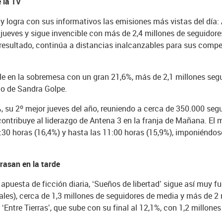
 la TV
 y logra con sus informativos las emisiones más vistas del día:
l jueves y sigue invencible con más de 2,4 millones de seguidor
resultado, continúa a distancias inalcanzables para sus compe
ible en la sobremesa con un gran 21,6%, más de 2,1 millones se
no de Sandra Golpe.
7%, su 2º mejor jueves del año, reuniendo a cerca de 350.000 se
contribuye al liderazgo de Antena 3 en la franja de Mañana. E
0:30 horas (16,4%) y hasta las 11:00 horas (15,9%), imponién
rrasan en la tarde
uesta de ficción diaria, ‘Sueños de libertad’ sigue así muy fuer
ales), cerca de 1,3 millones de seguidores de media y más de 2
n ‘Entre Tierras’, que sube con su final al 12,1%, con 1,2 millo