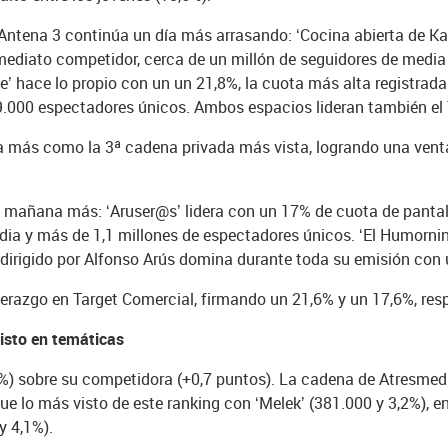
 Antena 3 continúa un día más arrasando: ‘Cocina abierta de Ka
mediato competidor, cerca de un millón de seguidores de media
te’ hace lo propio con un un 21,8%, la cuota más alta registrad
9.000 espectadores únicos. Ambos espacios lideran también el 
día más como la 3ª cadena privada más vista, logrando una vent
 mañana más: ‘Aruser@s’ lidera con un 17% de cuota de pantall
a y más de 1,1 millones de espectadores únicos. ‘El Humorning
 dirigido por Alfonso Arús domina durante toda su emisión con
razgo en Target Comercial, firmando un 21,6% y un 17,6%, res
isto en temáticas
%) sobre su competidora (+0,7 puntos). La cadena de Atresmedia 
gue lo más visto de este ranking con ‘Melek’ (381.000 y 3,2%), e
y 4,1%).