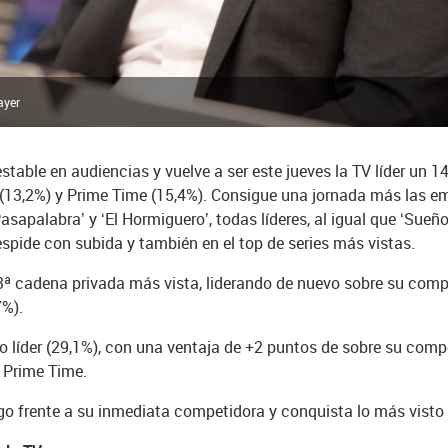
ayer
table en audiencias y vuelve a ser este jueves la TV líder un 
(13,2%) y Prime Time (15,4%). Consigue una jornada más las em
asapalabra’ y ‘El Hormiguero’, todas líderes, al igual que ‘Sueño
 despide con subida y también en el top de series más vistas.
la 3ª cadena privada más vista, liderando de nuevo sobre su com
7%).
 líder (29,1%), con una ventaja de +2 puntos de sobre su compe
l Prime Time.
zgo frente a su inmediata competidora y conquista lo más visto 