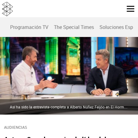
Programación TV
The Special Times
Soluciones Espec
Así ha sido la entrevista completa a Alberto Núñez Feijóo en El Hormiguero | atresplayer
AUDIENCIAS