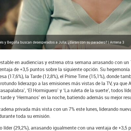
rés y Begoña buscan desesperados a Julia, ¿darán con su paradero? | Antena 3
stable en audiencias y estrena otra semana arrasando con un 
entaja de +3,5 puntos sobre la siguiente opción. Su hegemonía 
a (17,6%), la Tarde (12,8%), el Prime Time (15,1%), donde tambié
rotundo liderazgo a las emisiones más vistas de la TV, ya que 
sapalabra’, ‘El Hormiguero’ y ‘La ruleta de la suerte’, todos líde
la tarde y ‘Hermanos’ en la noche, batiendo además su mejor re
 cadena privada más vista con un 7% este lunes, liderando nue
durante toda su emisión.
 líder (29,2%), arrasando igualmente con una ventaja de +3,5 p