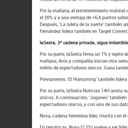
Por la mañana, el entretenimiento matinal d
el 20% y a una ventaja de +6,4 puntos sobr
Después, ‘La ruleta de la suerte’ también a
Fernández lidera también en Target Comerci
laSexta, 3ª cadena privada, sigue imbatibl
Por su parte, laSexta firma un 7% y repite 
mañana, Arús y compañía inician otra sema
millón de espectadores únicos. Gana tambié
Previamente, ‘El Humorning’ también lidera
Por su parte, laSexta Noticias 14H anota s
únicos. A continuación, ‘Jugones’ también 
espectadores únicos, y con uno de sus dato
Nova, cadena femenina líder, triunfa con el
En temáticas, Nova (2,2%) vuelve a ser líde