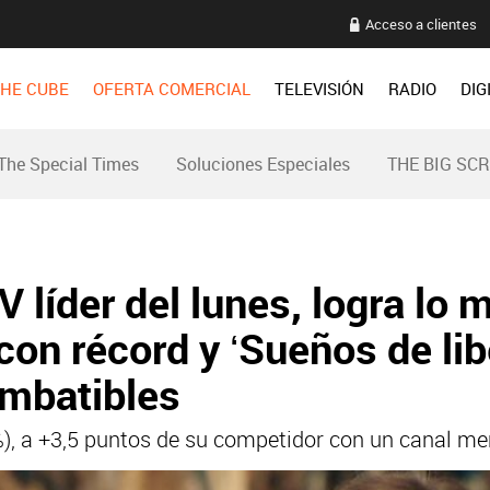
Acceso a clientes
HE CUBE
OFERTA COMERCIAL
TELEVISIÓN
RADIO
DIG
The Special Times
Soluciones Especiales
THE BIG SC
 líder del lunes, logra lo 
con récord y ‘Sueños de lib
imbatibles
2%), a +3,5 puntos de su competidor con un canal me