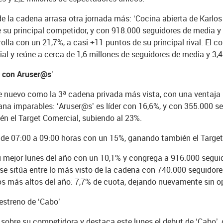
e la cadena arrasa otra jornada más: ‘Cocina abierta de Karlos
e su principal competidor, y con 918.000 seguidores de media y
rrolla con un 21,7%, a casi +11 puntos de su principal rival. El
al y reúne a cerca de 1,6 millones de seguidores de media y 3,
e con Aruser@s’
de nuevo como la 3ª cadena privada más vista, con una ventaja s
na imparables: ‘Aruser@s’ es líder con 16,6%, y con 355.000 s
n el Target Comercial, subiendo al 23%.
 de 07:00 a 09:00 horas con un 15%, ganando también el Target
u mejor lunes del año con un 10,1% y congrega a 916.000 segui
se sitúa entre lo más visto de la cadena con 740.000 seguidore
s más altos del año: 7,7% de cuota, dejando nuevamente sin op
 estreno de ‘Cabo’
r sobre su competidora y destaca este lunes el debut de ‘Cabo’,