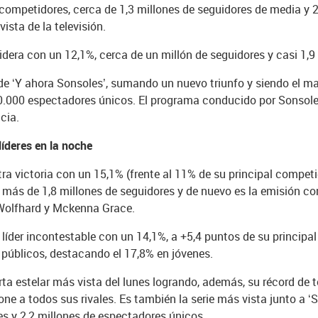
competidores, cerca de 1,3 millones de seguidores de media y 
sta de la televisión.
idera con un 12,1%, cerca de un millón de seguidores y casi 1,
rde ‘Y ahora Sonsoles’, sumando un nuevo triunfo y siendo el m
0.000 espectadores únicos. El programa conducido por Sonsol
cia.
líderes en la noche
a victoria con un 15,1% (frente al 11% de su principal competid
 más de 1,8 millones de seguidores y de nuevo es la emisión c
 Wolfhard y Mckenna Grace.
íder incontestable con un 14,1%, a +5,4 puntos de su principa
 públicos, destacando el 17,8% en jóvenes.
erta estelar más vista del lunes logrando, además, su récord d
ne a todos sus rivales. Es también la serie más vista junto a ‘
es y 2,2 millones de espectadores únicos.