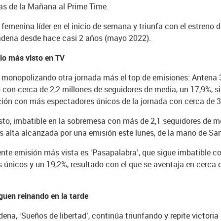
jas de la Mañana al Prime Time.
emenina líder en el inicio de semana y triunfa con el estreno de
cadena desde hace casi 2 años (mayo 2022).
 lo más visto en TV
, monopolizando otra jornada más el top de emisiones: Antena 3
o con cerca de 2,2 millones de seguidores de media, un 17,9%, 
ición con más espectadores únicos de la jornada con cerca de 3
visto, imbatible en la sobremesa con más de 2,1 seguidores de m
s alta alcanzada por una emisión este lunes, de la mano de Sa
iente emisión más vista es ‘Pasapalabra’, que sigue imbatible 
únicos y un 19,2%, resultado con el que se aventaja en cerca d
iguen reinando en la tarde
dena, ‘Sueños de libertad’, continúa triunfando y repite victori