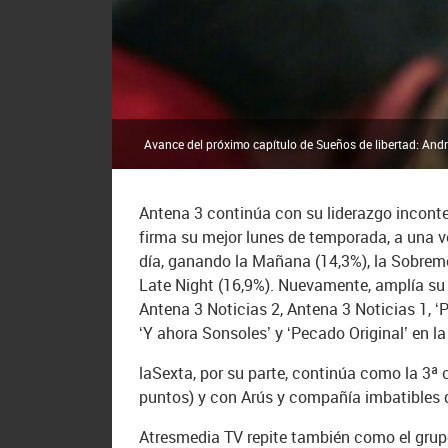
Avance del próximo capítulo de Sueños de libertad: And
Antena 3 continúa con su liderazgo inconte
firma su mejor lunes de temporada, a una v
día, ganando la Mañana (14,3%), la Sobremes
Late Night (16,9%). Nuevamente, amplía su 
Antena 3 Noticias 2, Antena 3 Noticias 1, ‘Pa
‘Y ahora Sonsoles’ y ‘Pecado Original’ en 
laSexta, por su parte, continúa como la 3ª
puntos) y con Arús y compañía imbatibles 
Atresmedia TV repite también como el grupo