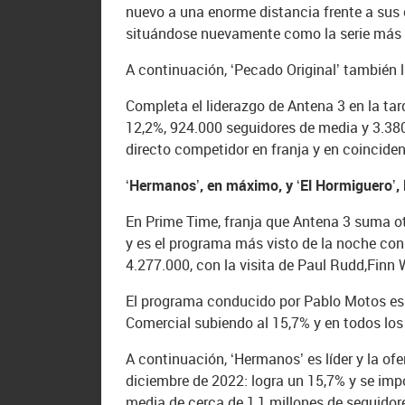
nuevo a una enorme distancia frente a sus 
situándose nuevamente como la serie más vi
A continuación, ‘Pecado Original’ también l
Completa el liderazgo de Antena 3 en la ta
12,2%, 924.000 seguidores de media y 3.38
directo competidor en franja y en coinciden
‘Hermanos’, en máximo, y ‘El Hormiguero’, 
En Prime Time, franja que Antena 3 suma otr
y es el programa más visto de la noche con
4.277.000, con la visita de Paul Rudd,Finn
El programa conducido por Pablo Motos es l
Comercial subiendo al 15,7% y en todos los
A continuación, ‘Hermanos’ es líder y la of
diciembre de 2022: logra un 15,7% y se impo
media de cerca de 1,1 millones de seguidor