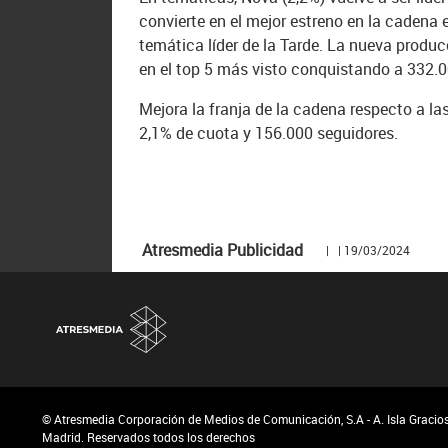
convierte en el mejor estreno en la cadena 
temática líder de la Tarde. La nueva producc
en el top 5 más visto conquistando a 332.
Mejora la franja de la cadena respecto a la
2,1% de cuota y 156.000 seguidores.
Atresmedia Publicidad
| | 19/03/2024
© Atresmedia Corporación de Medios de Comunicación, S.A - A. Isla Graciosa
Madrid. Reservados todos los derechos