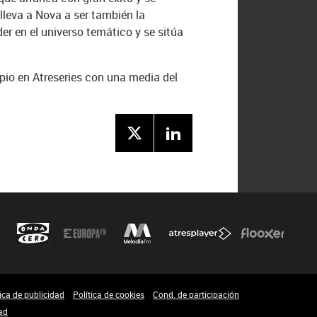
lleva a Nova a ser también la
er en el universo temático y se sitúa
opio en Atreseries con una media del
tica de publicidad
Política de cookies
Cond. de participación
ad