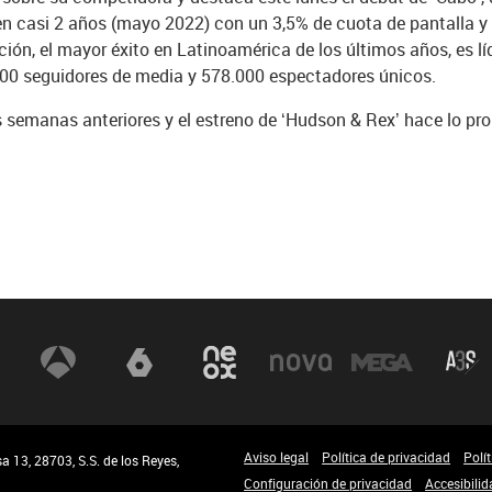
en casi 2 años (mayo 2022) con un 3,5% de cuota de pantalla y 
ión, el mayor éxito en Latinoamérica de los últimos años, es líd
000 seguidores de media y 578.000 espectadores únicos.
s semanas anteriores y el estreno de ‘Hudson & Rex’ hace lo pr
Aviso legal
Política de privacidad
Polí
 13, 28703, S.S. de los Reyes,
Configuración de privacidad
Accesibilid