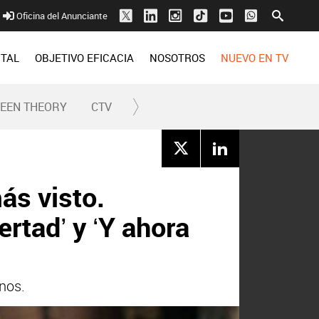
Oficina del Anunciante
ITAL
OBJETIVO EFICACIA
NOSOTROS
NUEVO EN TV
REEN THEORY
CTV
más visto.
ertad’ y ‘Y ahora
nos.