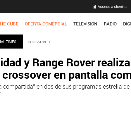
Acceso a clientes
HE CUBE
OFERTA COMERCIAL
TELEVISIÓN
RADIO
DIG
IAL TIMES
CROSSOVER
idad y Range Rover realiz
 crossover en pantalla com
a compartida” en dos de sus programas estrella de
’.