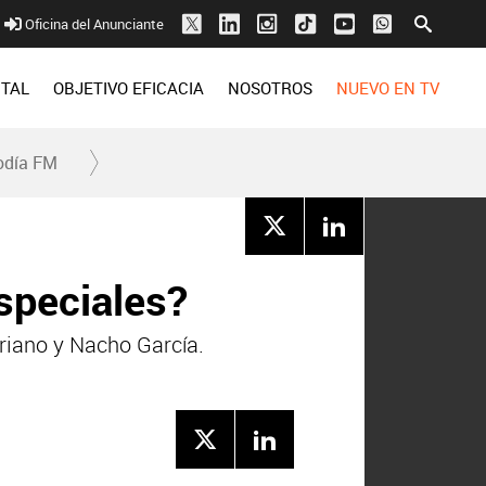
Oficina del Anunciante
ITAL
OBJETIVO EFICACIA
NOSOTROS
NUEVO EN TV
odía FM
speciales?
riano y Nacho García.