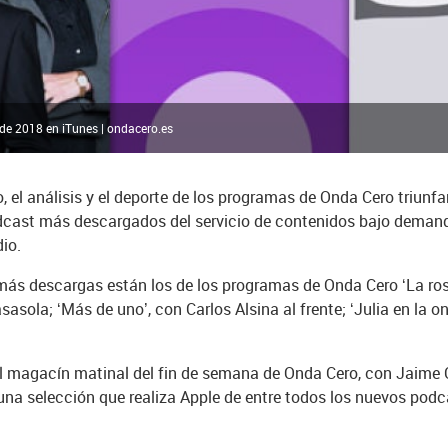
de 2018 en iTunes | ondacero.es
o, el análisis y el deporte de los programas de Onda Cero triunf
podcast más descargados del servicio de contenidos bajo deman
io.
ás descargas están los de los programas de Onda Cero ‘La rosa 
sola; ‘Más de uno’, con Carlos Alsina al frente; ‘Julia en la on
 el magacín matinal del fin de semana de Onda Cero, con Jaime 
na selección que realiza Apple de entre todos los nuevos podca