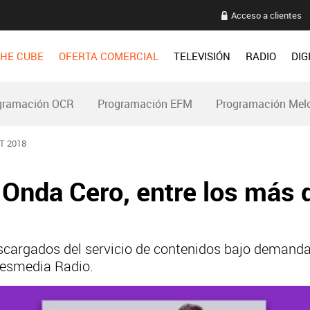
Acceso a clientes
HE CUBE
OFERTA COMERCIAL
TELEVISIÓN
RADIO
DIG
gramación OCR
Programación EFM
Programación Mel
T 2018
Onda Cero, entre los más
scargados del servicio de contenidos bajo demanda
resmedia Radio.