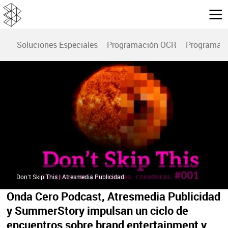
Soluciones Especiales
Programación OCR
Programac
Don’t Skip This | Atresmedia Publicidad
Onda Cero Podcast, Atresmedia Publicidad
y SummerStory impulsan un ciclo de
encuentros sobre brand entertainment y