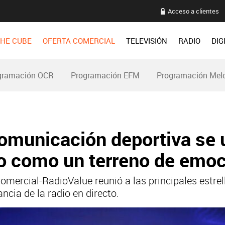
Acceso a clientes
HE CUBE
OFERTA COMERCIAL
TELEVISIÓN
RADIO
DIG
gramación OCR
Programación EFM
Programación Mel
 comunicación deportiva se
dio como un terreno de emo
mercial-RadioValue reunió a las principales estrel
ancia de la radio en directo.