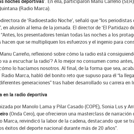
as noches deportivas’
. En ella, participaron Manu Carreño (SE
 Quintana (Radio Marca).
directora de ‘Radioestadio Noche’, señaló que “los periodistas
en alusión al lema de la jornada. El director de ‘El Partidazo
“Antes, los presentadores tenían todas las noches a los protag
s hacen que se multipliquen los esfuerzos y el ingenio para con
’, Manu Carreño, reflexionó sobre cómo la radio está consiguiend
o va a escuchar la radio'? A lo mejor no consumen como antes, 
cómo lo hacíamos nosotros. Al final, de la forma que sea, acaba
 Radio Marca, habló del bonito reto que supuso para él “la llega
iferentes generaciones” tras haber desarrollado su carrera en I
a en la radio deportiva
izada por Manolo Lama y Pilar Casado (COPE), Sonia Lus y An
eiro
(Onda Cero), que ofrecieron una masterclass de narración d
o Marca, reivindicó la labor de la cadena, destacando que se t
os éxitos del deporte nacional durante más de 20 años”.