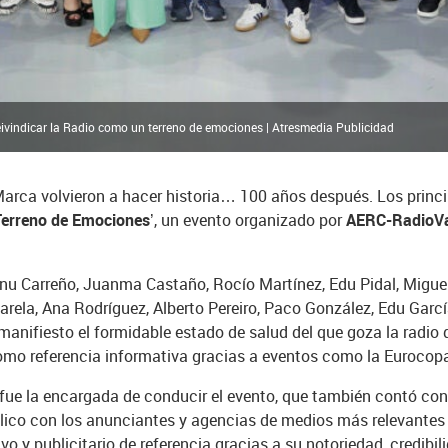
eivindicar la Radio como un terreno de emociones | Atresmedia Publicidad
rca volvieron a hacer historia… 100 años después. Los princ
Terreno de Emociones’
, un evento organizado por
AERC-RadioV
anu Carreño, Juanma Castaño, Rocío Martínez, Edu Pidal, Migue
rela, Ana Rodríguez, Alberto Pereiro, Paco González, Edu García
anifiesto el formidable estado de salud del que goza la radio 
como referencia informativa gracias a eventos como la Eurocopa
ue la encargada de conducir el evento, que también contó con
público con los anunciantes y agencias de medios más relevant
 y publicitario de referencia gracias a su notoriedad, credibili