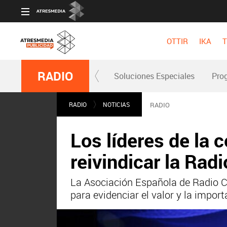
OTTIR
IKA
T
RADIO
Soluciones Especiales
Pro
RADIO
NOTICIAS
RADIO
Los líderes de la
reivindicar la Ra
La Asociación Española de Radio Co
para evidenciar el valor y la import