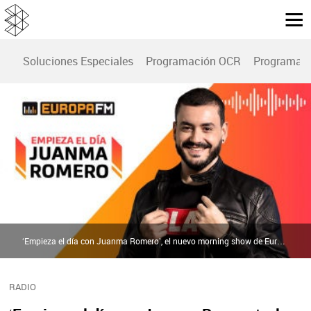
Soluciones Especiales
Programación OCR
Programac
‘Empieza el día con Juanma Romero’, el nuevo morning show de Europa FM | Europa FM
RADIO