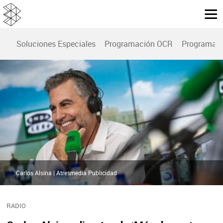
Soluciones Especiales
Programación OCR
Programac
Carlos Alsina | Atresmedia Publicidad
RADIO