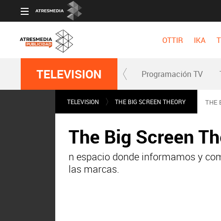
OTTIR
IKA
T
TELEVISION
Programación TV
TELEVISION
THE BIG SCREEN THEORY
THE 
The Big Screen The
n espacio donde informamos y com
las marcas.