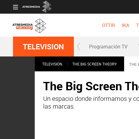
OTTIR
IKA
T
TELEVISION
Programación TV
TELEVISION
THE BIG SCREEN THEORY
THE 
The Big Screen The
Un espacio donde informamos y co
las marcas.