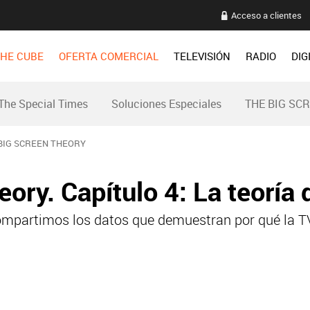
Acceso a clientes
HE CUBE
OFERTA COMERCIAL
TELEVISIÓN
RADIO
DIG
The Special Times
Soluciones Especiales
THE BIG SC
BIG SCREEN THEORY
ory. Capítulo 4: La teoría 
mpartimos los datos que demuestran por qué la TV