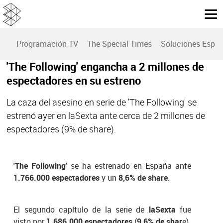
Programación TV
The Special Times
Soluciones Espec
'The Following' engancha a 2 millones de
espectadores en su estreno
La caza del asesino en serie de 'The Following' se
estrenó ayer en laSexta ante cerca de 2 millones de
espectadores (9% de share).
'The Following'
se ha estrenado en España ante
1.766.000 espectadores
y un
8,6% de share
.
El segundo capítulo de la serie de
laSexta
fue
visto por
1.686.000 espectadores
(
9,6% de shar
e).