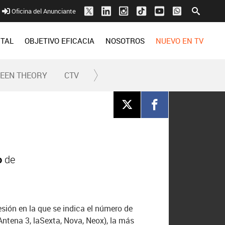
Oficina del Anunciante
ITAL
OBJETIVO EFICACIA
NOSOTROS
NUEVO EN TV
REEN THEORY
CTV
o
de
ión en la que se indica el número de
ntena 3, laSexta, Nova, Neox), la más