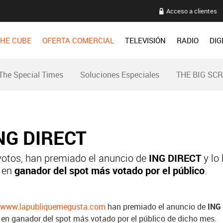
Acceso a clientes
HE CUBE
OFERTA COMERCIAL
TELEVISIÓN
RADIO
DIG
The Special Times
Soluciones Especiales
THE BIG SC
ING DIRECT
votos, han premiado el anuncio de
ING DIRECT
y lo
í en
ganador del spot más votado por el público
.
n
www.lapubliquemegusta.com
han premiado el anuncio de
ING
sí en ganador del spot más votado por el público de dicho mes.