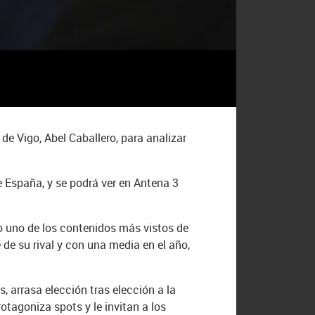
de Vigo, Abel Caballero, para analizar
 España, y se podrá ver en Antena 3
o uno de los contenidos más vistos de
 de su rival y con una media en el año,
, arrasa elección tras elección a la
otagoniza spots y le invitan a los