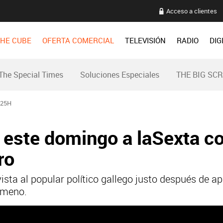
Acceso a clientes
HE CUBE
OFERTA COMERCIAL
TELEVISIÓN
RADIO
DIG
The Special Times
Soluciones Especiales
THE BIG SC
:25H
 este domingo a laSexta co
ro
vista al popular político gallego justo después de 
ómeno.