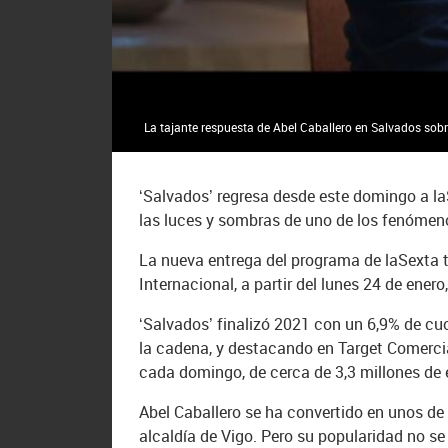
La tajante respuesta de Abel Caballero en Salvados sobre
‘Salvados’ regresa desde este domingo a laSe
las luces y sombras de uno de los fenómeno
La nueva entrega del programa de laSexta 
Internacional, a partir del lunes 24 de enero
‘Salvados’ finalizó 2021 con un 6,9% de c
la cadena, y destacando en Target Comercial
cada domingo, de cerca de 3,3 millones de
Abel Caballero se ha convertido en unos de 
alcaldía de Vigo. Pero su popularidad no se