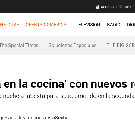
Acceso a clientes
HE CUBE
OFERTA COMERCIAL
TELEVISIÓN
RADIO
DIG
The Special Times
Soluciones Especiales
THE BIG SC
 en la cocina’ con nuevos 
sta noche a laSexta para su acometido en la segund
regresan a los fogones de
laSexta
.