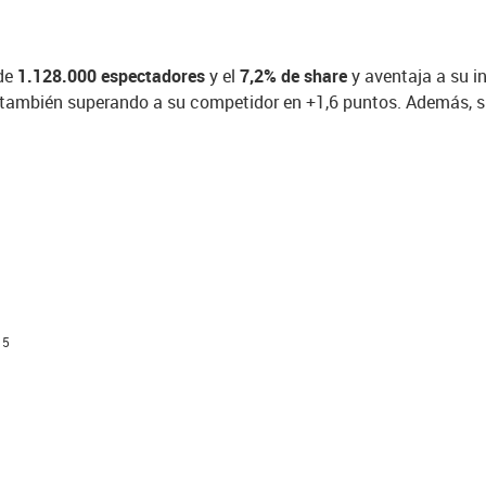
 de
1.128.000 espectadores
y el
7,2% de share
y aventaja a su i
también superando a su competidor en +1,6 puntos. Además, sus
.
15