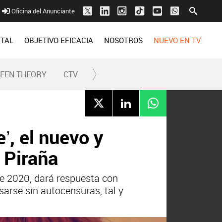
Oficina del Anunciante
ITAL
OBJETIVO EFICACIA
NOSOTROS
NUEVO EN TV
REEN THEORY
CTV
’, el nuevo y
 Piraña
te 2020, dará respuesta con
sarse sin autocensuras, tal y