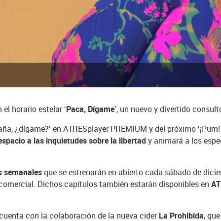
 el horario estelar
‘Paca, Dígame’
, un nuevo y divertido consul
piraña, ¿dígame?’ en ATRESplayer PREMIUM y del próximo ‘¡Pum
pacio a las inquietudes sobre la libertad
y animará a los espe
s semanales
que se estrenarán en abierto cada sábado de dici
t comercial. Dichos capítulos también estarán disponibles en
AT
 cuenta con la colaboración de la nueva cider
La Prohibida
, qu