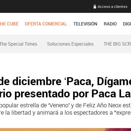
Acceso a clientes
HE CUBE
OFERTA COMERCIAL
TELEVISIÓN
RADIO
DIG
The Special Times
Soluciones Especiales
THE BIG SC
de diciembre ‘Paca, Dígame
rio presentado por Paca La
popular estrella de ‘Veneno’ y de Feliz Año Neox es
e la libertad y animará a los espectadores a “expre