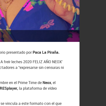
torio presentado por
Paca La Piraña.
! A freír leches 2020 FELIZ AÑO NEOX’
ctadores a “expresarse sin censuras ni
embre en el Prime Time de
Neox
, el
RESplayer,
la plataforma de vídeo
e se vincula a este formato con el que