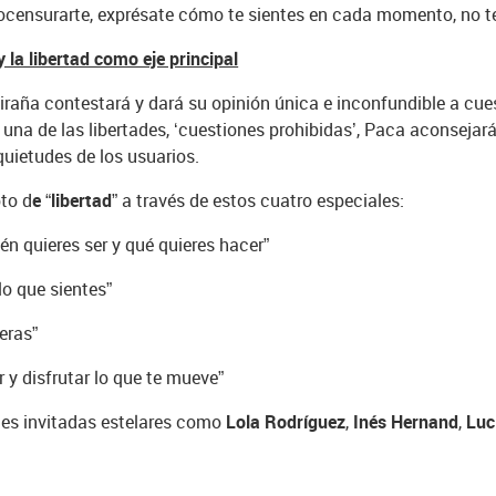
tocensurarte, exprésate cómo te sientes en cada momento, no t
 la libertad como eje principal
raña contestará y dará su opinión única e inconfundible a cues
na de las libertades, ‘cuestiones prohibidas’, Paca aconsejará
nquietudes de los usuarios.
pto d
e “libertad”
a través de estos cuatro especiales:
ién quieres ser y qué quieres hacer”
lo que sientes”
eras”
r y disfrutar lo que te mueve”
es invitadas estelares como
Lola Rodríguez
,
Inés Hernand
,
Luc