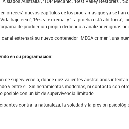
 ‘Aislados Australia’, ‘TOP Mecanic, ‘Rest Valley Restorers’, ‘So
bién ofrecerá nuevos capítulos de los programas que ya se han c
‘Vida bajo cero’, ‘Pesca extrema’ y ‘La prueba está ahí fuera’, 
 programa de producción propia dedicado a analizar enigmas oc
el canal estrenará su nuevo contenedor, ‘MEGA crimen’, una n
iendo en su programación:
 de supervivencia, donde diez valientes australianos intentan s
o y entre sí. Sin herramientas modernas, ni contacto con otr
o posible con un kit de supervivencia limitado.
cipantes contra la naturaleza, la soledad y la presión psicológi