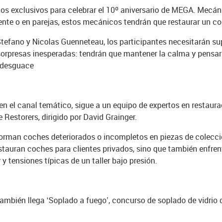
nos exclusivos para celebrar el 10º aniversario de MEGA. Mecá
ente o en parejas, estos mecánicos tendrán que restaurar un c
Stefano y Nicolas Guenneteau, los participantes necesitarán s
 sorpresas inesperadas: tendrán que mantener la calma y pensar 
l desguace
 en el canal temático, sigue a un equipo de expertos en restaur
e Restorers, dirigido por David Grainger.
forman coches deteriorados o incompletos en piezas de colecc
estauran coches para clientes privados, sino que también enfre
y tensiones típicas de un taller bajo presión.
también llega ‘Soplado a fuego’, concurso de soplado de vidrio