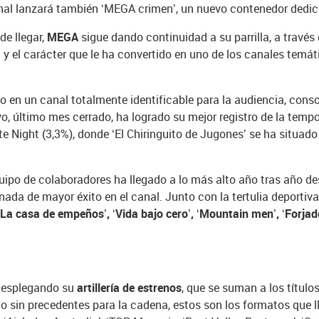
nal lanzará también ‘MEGA crimen’, un nuevo contenedor dedica
e llegar,
MEGA
sigue dando continuidad a su parrilla, a través
ia y el carácter que le ha convertido en uno de los canales temá
 en un canal totalmente identificable para la audiencia, conso
ayo, último mes cerrado, ha logrado su mejor registro de la te
ate Night (3,3%), donde ‘El Chiringuito de Jugones’ se ha situad
quipo de colaboradores ha llegado a lo más alto año tras año 
ada de mayor éxito en el canal. Junto con la tertulia deportiva
La casa de empeños’, ‘Vida bajo cero’, ‘Mountain men’, ‘Forjad
desplegando su
artillería de estrenos
, que se suman a los títul
to sin precedentes para la cadena, estos son los formatos que 