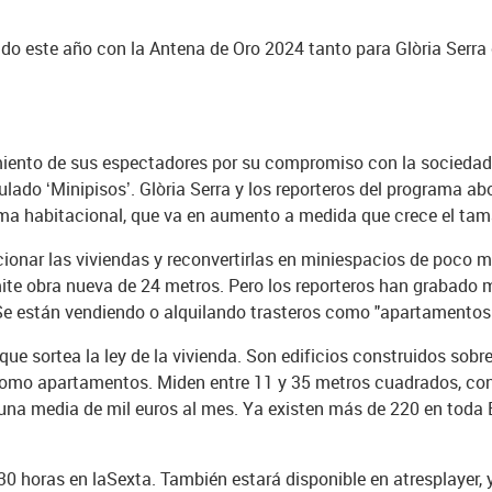
do este año con la Antena de Oro 2024 tanto para Glòria Serra
iento de sus espectadores por su compromiso con la sociedad a 
ulado ‘Minipisos’. Glòria Serra y los reporteros del programa ab
ema habitacional, que va en aumento a medida que crece el tam
ccionar las viviendas y reconvertirlas en miniespacios de poco 
e obra nueva de 24 metros. Pero los reporteros han grabado mi
 Se están vendiendo o alquilando trasteros como "apartamentos
 que sortea la ley de la vivienda. Son edificios construidos sobre 
n como apartamentos. Miden entre 11 y 35 metros cuadrados, c
una media de mil euros al mes. Ya existen más de 220 en toda
:30 horas en laSexta. También estará disponible en atresplayer,