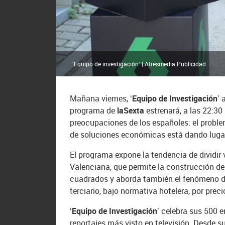
‘Equipo de investigación’ | Atresmedia Publicidad
Mañana viernes,
‘Equipo de Investigación’
programa de
laSexta
estrenará, a las 22:30 
preocupaciones de los españoles: el probl
de soluciones económicas está dando lugar
El programa expone la tendencia de dividi
Valenciana, que permite la construcción de
cuadrados y aborda también el fenómeno del
terciario, bajo normativa hotelera, por prec
‘Equipo de Investigación’
celebra sus 500 e
reportajes más visto en televisión. Desde s