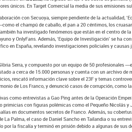
res únicos. En Target Comercial la media de sus emisiones su
aboración con Secuoya, siempre pendiente de la actualidad, ‘Eq
—como el champú de caballo, el pan a 20 céntimos, los cruasa
mbién ha investigado fenómenos que están en el centro de la
del ayuno y OnlyFans. Además, ‘Equipo de Investigación’ se ha c
fico en España, revelando investigaciones policiales y causas j
òria Serra, y compuesto por un equipo de 50 profesionales —en
istado a cerca de 15.000 personas y cuenta con un archivo de 
icios, rescató información clave sobre el 23F y temas controve
rimonio de Los Franco, y denunció casos de corrupción, como l
vas como entrevistas a Gao Ping antes de la Operación Empera
ado primicias con figuras polémicas como el Pequeño Nicolás y 
malías en documentos secretos de Franco. Además, su cobertur
 La Palma, el caso de Daniel Sancho en Tailandia o su entrevi
do por la fiscalía y terminó en prisión debido a algunas de sus 