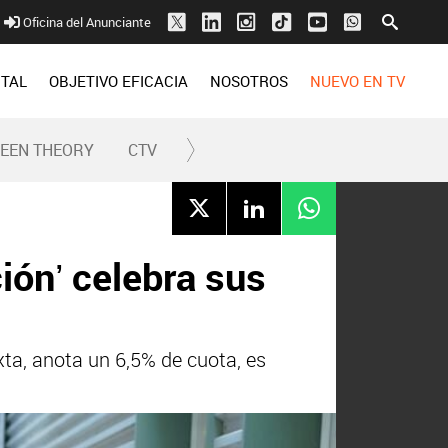
Oficina del Anunciante
ITAL
OBJETIVO EFICACIA
NOSOTROS
NUEVO EN TV
REEN THEORY
CTV
ión’ celebra sus
xta, anota un 6,5% de cuota, es