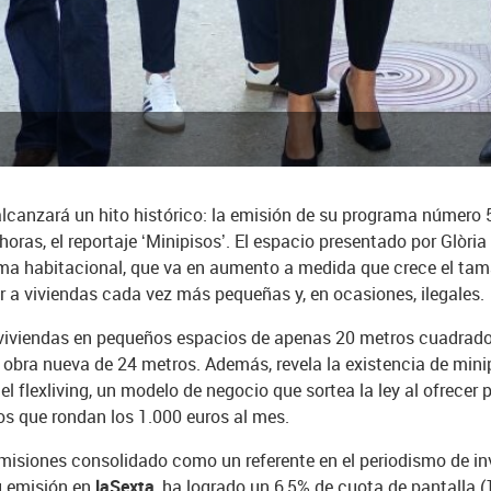
alcanzará un hito histórico: la emisión de su programa número 5
horas, el reportaje ‘Minipisos’. El espacio presentado por Glòri
ema habitacional, que va en aumento a medida que crece el ta
 a viviendas cada vez más pequeñas y, en ocasiones, ilegales.
r viviendas en pequeños espacios de apenas 20 metros cuadrad
 obra nueva de 24 metros. Además, revela la existencia de minip
 flexliving, un modelo de negocio que sortea la ley al ofrece
ios que rondan los 1.000 euros al mes.
misiones consolidado como un referente en el periodismo de inv
u emisión en
laSexta
, ha logrado un 6,5% de cuota de pantalla 