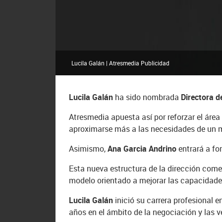
Lucila Galán | Atresmedia Publicidad
Lucila Galán
ha sido nombrada
Directora d
Atresmedia apuesta así por reforzar el área
aproximarse más a las necesidades de un 
Asimismo,
Ana Garcia Andrino
entrará a f
Esta nueva estructura de la dirección come
modelo orientado a mejorar las capacidad
Lucila Galán
inició su carrera profesional 
años en el ámbito de la negociación y las v