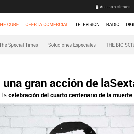
Acceso a clientes
HE CUBE
OFERTA COMERCIAL
TELEVISIÓN
RADIO
DIG
The Special Times
Soluciones Especiales
THE BIG SC
una gran acción de laSext
 la
celebración del cuarto centenario de la muerte