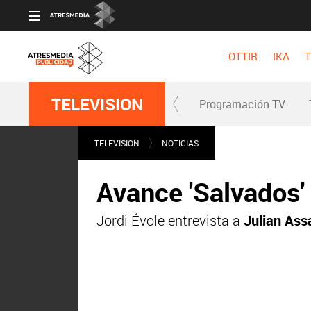
OTTIR
IKA
T
TELEVISION
Programación TV
TELEVISION
NOTICIAS
Avance 'Salvados'
Jordi Évole entrevista a
Julian As