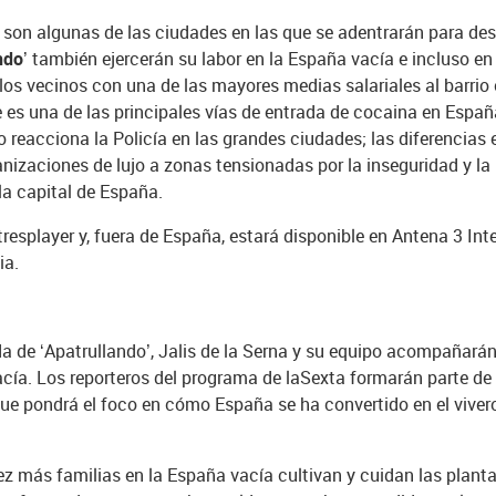
je son algunas de las ciudades en las que se adentrarán para de
ndo’
también ejercerán su labor en la España vacía e incluso en
 los vecinos con una de las mayores medias salariales al barrio
e es una de las principales vías de entrada de cocaina en Españ
 reacciona la Policía en las grandes ciudades; las diferencias 
anizaciones de lujo a zonas tensionadas por la inseguridad y l
la capital de España.
esplayer y, fuera de España, estará disponible en Antena 3 Inte
ia.
a de ‘Apatrullando’, Jalis de la Serna y su equipo acompañarán
cía. Los reporteros del programa de laSexta formarán parte de 
que pondrá el foco en cómo España se ha convertido en el vive
ez más familias en la España vacía cultivan y cuidan las plan