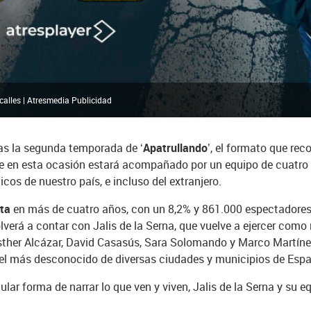
calles | Atresmedia Publicidad
horas la segunda temporada de
‘Apatrullando’
, el formato que rec
que en esta ocasión estará acompañado por un equipo de cuatro 
icos de nuestro país, e incluso del extranjero.
ta
en más de cuatro años, con un 8,2% y 861.000 espectadores 
erá a contar con Jalis de la Serna, que vuelve a ejercer como r
Esther Alcázar, David Casasús, Sara Solomando y Marco Martíne
y el más desconocido de diversas ciudades y municipios de Esp
lar forma de narrar lo que ven y viven, Jalis de la Serna y su e