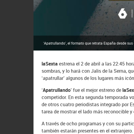
‘Apatrullando’, el formato que retrata España desde sus 
laSexta
estrena el 2 de abril a las 22:45 
sombras, y lo hará con Jalis de la Serna, 
‘apatrullar’ algunos de los lugares más icón
‘Apatrullando’
fue el mejor estreno de
laSex
competidor. En esta segunda temporada volv
de otros cuatro periodistas integrado por 
tarea de mostrar el lado más reconocible 
A través de ocho programas y con su particu
también estarán presentes en el extranjero.