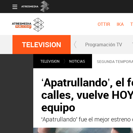
OTTIR
IKA
T
TELEVISION
Programación TV
TELEVISION
NOTICIAS
SEGUNDA TEMPOR
‘Apatrullando’, el
calles, vuelve HOY
equipo
‘Apatrullando’ fue el mejor estren