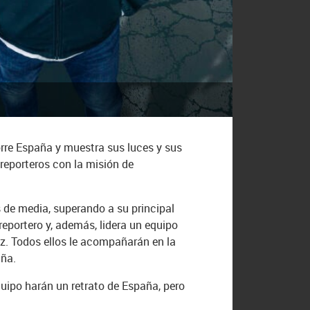
orre España y muestra sus luces y sus
reporteros con la misión de
de media, superando a su principal
eportero y, además, lidera un equipo
z. Todos ellos le acompañarán en la
aña.
quipo harán un retrato de España, pero