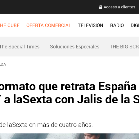
Acceso a clientes
HE CUBE
OFERTA COMERCIAL
TELEVISIÓN
RADIO
DIG
The Special Times
Soluciones Especiales
THE BIG SC
ADA
 formato que retrata Españ
 a laSexta con Jalis de la 
o de laSexta en más de cuatro años.