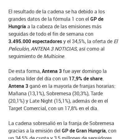
El resultado de la cadena se ha debido a los
grandes datos de la fórmula 1 con el
GP de
Hungría
a la cabeza de las emisiones más
seguidas de todo el fin de semana con
3.495.000 espectadores
y el 34,5%, la oferta de
El
Peliculón
,
ANTENA 3 NOTICIAS
, así como al
seguimiento de
Multicine
.
De esta forma,
Antena 3
fue ayer domingo la
cadena líder del día con un
17,9% de share
.
Antena 3
ganó en la mayoría de franjas horarias:
Mañana (13,1%), Sobremesa (30,3%), Tarde
(20,1%) y Late Night (15,1%), además de en el
Target Comercial, con un 17,8% en el día.
La cadena sobresalió en la franja de Sobremesa
gracias a la emisión del
GP de Gran Hungría
, con
un 34,5% de cuota y 3,5 millones de seguidores,