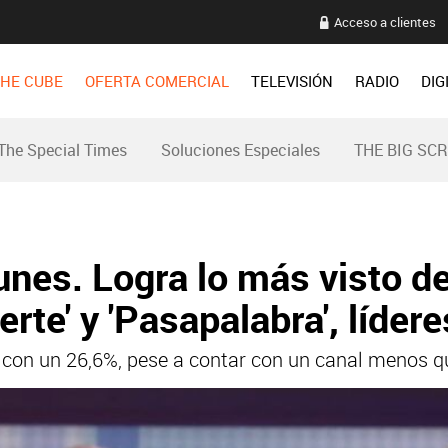
Acceso a clientes
HE CUBE
OFERTA COMERCIAL
TELEVISIÓN
RADIO
DIG
The Special Times
Soluciones Especiales
THE BIG SC
unes. Logra lo más visto d
erte' y 'Pasapalabra', líder
a con un 26,6%, pese a contar con un canal menos qu