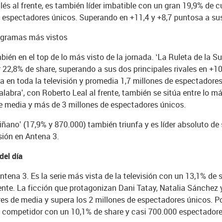
llés al frente, es también líder imbatible con un gran 19,9% de 
e espectadores únicos. Superando en +11,4 y +8,7 puntosa a su
rogramas más vistos
bién en el top de lo más visto de la jornada. ‘La Ruleta de la 
 22,8% de share, superando a sus dos principales rivales en +1
a en toda la televisión y promedia 1,7 millones de espectadore
abra’, con Roberto Leal al frente, también se sitúa entre lo m
de media y más de 3 millones de espectadores únicos.
uiñano’ (17,9% y 870.000) también triunfa y es líder absoluto de
sión en Antena 3.
del día
Antena 3. Es la serie más vista de la televisión con un 13,1% de
nte. La ficción que protagonizan Dani Tatay, Natalia Sánchez 
es de media y supera los 2 millones de espectadores únicos. Po
pal competidor con un 10,1% de share y casi 700.000 espectador