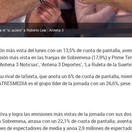
l “sí, quiero” a Roberto Leal | Antena 3
ión más vista del lunes con un 13,5% de cuota de pantalla, ave
isión más vista en las franjas de Sobremesa (17,9%) y Prime Tim
Antena 3 Noticias’, ‘Antena 3 Deportes’, ‘La Ruleta de la Suerte
 su rival de laSexta, que anota un 6% de cuota de pantalla, mi
ATRESMEDIA es el grupo líder de la jornada con un 26,6%, pese
iva y logra las emisiones más vistas de la jornada con sus dos 
 la Sobremesa, arrasa con un 22,1% de cuota de pantalla; avent
ones de espectadores de media y anoa 2,9 millones de espectad