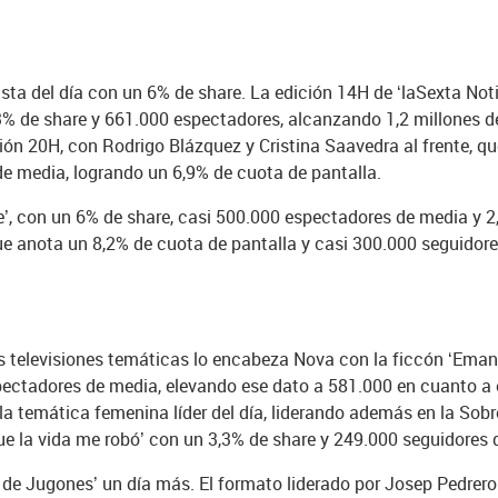
sta del día con un 6% de share. La edición 14H de ‘laSexta Noti
,3% de share y 661.000 espectadores, alcanzando 1,2 millones de
ición 20H, con Rodrigo Blázquez y Cristina Saavedra al frente, q
e media, logrando un 6,9% de cuota de pantalla.
de’, con un 6% de share, casi 500.000 espectadores de media y 
’, que anota un 8,2% de cuota de pantalla y casi 300.000 seguido
s televisiones temáticas lo encabeza Nova con la ficcón ‘Emanet
ectadores de media, elevando ese dato a 581.000 en cuanto a e
la temática femenina líder del día, liderando además en la Sob
e la vida me robó’ con un 3,3% de share y 249.000 seguidores 
o de Jugones’ un día más. El formato liderado por Josep Pedrer