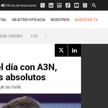
Oficina del Anunciante
ITAL
OBJETIVO EFICACIA
NOSOTROS
NUEVO EN TV
REEN THEORY
CTV
el día con A3N,
es absolutos
e su rival.