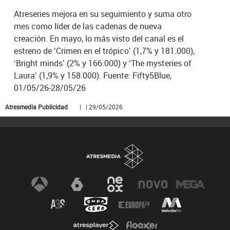
Atreseries mejora en su seguimiento y suma otro
mes como líder de las cadenas de nueva
creación. En mayo, lo más visto del canal es el
estreno de ‘Crimen en el trópico’ (1,7% y 181.000),
‘Bright minds’ (2% y 166.000) y ‘The mysteries of
Laura’ (1,9% y 158.000). Fuente: Fifty5Blue,
01/05/26-28/05/26
Atresmedia Publicidad
| | 29/05/2026