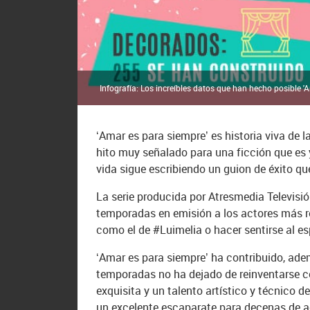
Infografía: Los increíbles datos que han hecho posible '
‘Amar es para siempre’ es historia viva de l
hito muy señalado para una ficción que es 
vida sigue escribiendo un guion de éxito q
La serie producida por Atresmedia Televisi
temporadas en emisión a los actores más r
como el de #Luimelia o hacer sentirse al e
‘Amar es para siempre’ ha contribuido, adem
temporadas no ha dejado de reinventarse c
exquisita y un talento artístico y técnico d
un excelente escaparate para decenas de a