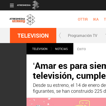
OTTIR
IKA
T
TELEVISION
Programación TV
TELEVISION
NOTICIAS
ÉXITO
‘Amar es para siemp
televisión, cumpl
Desde su estreno, el 14 de enero 
figurantes, se han construido 225