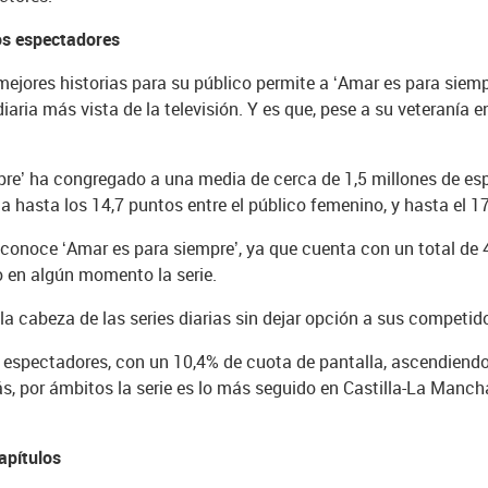
os espectadores
mejores historias para su público permite a ‘Amar es para siemp
ria más vista de la televisión. Y es que, pese a su veteranía en 
pre’ ha congregado a una media de cerca de 1,5 millones de es
a hasta los 14,7 puntos entre el público femenino, y hasta el 1
 conoce ‘Amar es para siempre’, ya que cuenta con un total de
o en algún momento la serie.
a cabeza de las series diarias sin dejar opción a sus competid
espectadores, con un 10,4% de cuota de pantalla, ascendiendo 
, por ámbitos la serie es lo más seguido en Castilla-La Mancha
apítulos