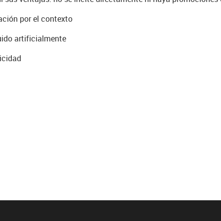
cación por el contexto
uido artificialmente
icidad