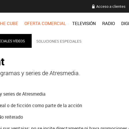
Acceso a clientes
HE CUBE
OFERTA COMERCIAL
TELEVISIÓN
RADIO
DIG
CIALES VÍDEOS
SOLUCIONES ESPECIALES
t
gramas y series de Atresmedia.
 series de Atresmedia
eal o de ficción como parte de la acción
No reiterado
i sus ventajas: no se incite directamente ni haya promociones