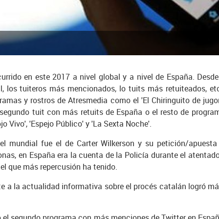
urrido en este 2017 a nivel global y a nivel de España. Desde
l, los tuiteros más mencionados, lo tuits más retuiteados, et
ramas y rostros de Atresmedia como el 'El Chiringuito de ju
l segundo tuit con más retuits de España o el resto de progr
ojo Vivo', 'Espejo Público' y 'La Sexta Noche'.
vel mundial fue el de Carter Wilkerson y su petición/apuesta
onas, en España era la cuenta de la Policía durante el atentad
 el que más repercusión ha tenido.
nte a la actualidad informativa sobre el procés catalán logró m
o el segundo programa con más menciones de Twitter en España 