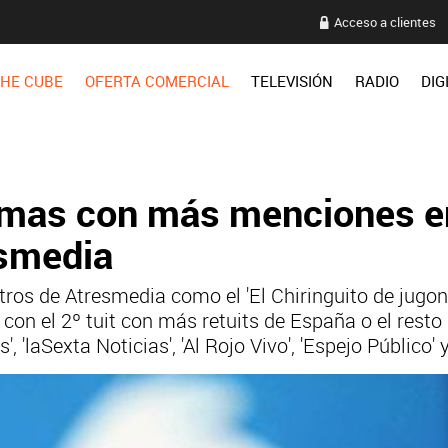
Acceso a clientes
HE CUBE
OFERTA COMERCIAL
TELEVISIÓN
RADIO
DIG
amas con más menciones e
esmedia
ros de Atresmedia como el 'El Chiringuito de jugo
 con el 2º tuit con más retuits de España o el rest
 'laSexta Noticias', 'Al Rojo Vivo', 'Espejo Público' 