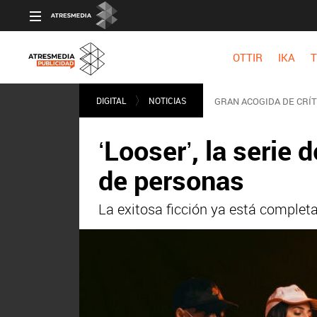
OTTIR
IKA
T
DIGITAL
NOTICIAS
GRAN ACOGIDA DE CRÍT
‘Looser’, la serie
de personas
La exitosa ficción ya está completa