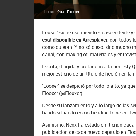
Looser | Otra | Flooxer
Looser’ sigue escribiendo su ascendente y e
está disponible en Atresplayer
, con todos l
como quieran. Y no sólo eso, sino mucho má
canal, con making of, materiales y entrevist
Escrita, dirigida y protagonizada por Esty Q
mejor estreno de un título de ficción en la
‘Looser’ se despidió por todo lo alto, ya q
Flooxer (@Flooxer).
Desde su lanzamiento y a lo largo de las se
ha ido situando como trending topic en Twit
Asimismo, Neox ha estado emitiendo cada ju
publicación de cada nuevo capítulo en Floo