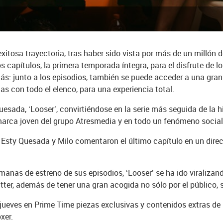
xitosa trayectoria, tras haber sido vista por más de un millón 
os capítulos, la primera temporada íntegra, para el disfrute de 
s: junto a los episodios, también se puede acceder a una gran
as con todo el elenco, para una experiencia total.
uesada, ‘Looser’, convirtiéndose en la serie más seguida de la h
 marca joven del grupo Atresmedia y en todo un fenómeno social
ue Esty Quesada y Milo comentaron el último capítulo en un dir
manas de estreno de sus episodios, ‘Looser’ se ha ido viralizan
ter, además de tener una gran acogida no sólo por el público, si
eves en Prime Time piezas exclusivas y contenidos extras de ‘
xer.