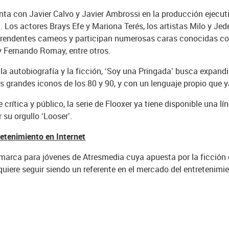
enta con Javier Calvo y Javier Ambrossi en la producción ejecu
Los actores Brays Efe y Mariona Terés, los artistas Milo y Jede
rprendentes cameos y participan numerosas caras conocidas co
y Fernando Romay, entre otros.
la autobiografía y la ficción, ‘Soy una Pringada’ busca expandi
 los grandes iconos de los 80 y 90, y con un lenguaje propio que
e crítica y público, la serie de Flooxer ya tiene disponible una
 su orgullo ‘Looser’.
retenimiento en Internet
a marca para jóvenes de Atresmedia cuya apuesta por la ficción
quiere seguir siendo un referente en el mercado del entretenimi