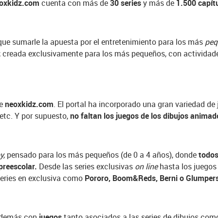
oxkidz.com
cuenta con más de
30 series
y más de
1.500 capít
que sumarle la apuesta por el entretenimiento para los más
peq
,
creada exclusivamente para los más pequeños, con actividad
de
neoxkidz.com
. El portal ha incorporado una gran variedad de
 etc. Y por supuesto,
no faltan los juegos de los dibujos animad
y,
pensado para los más pequeños (de 0 a 4 años), donde
todos
preescolar.
Desde las series exclusivas
on line
hasta los juegos
series en exclusiva como
Pororo, Boom&Reds, Berni o Glumper
además con
juegos
tanto asociados a las series de dibujos com