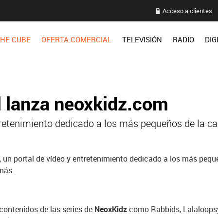
Acceso a clientes
HE CUBE
OFERTA COMERCIAL
TELEVISIÓN
RADIO
DIG
l lanza neoxkidz.com
ntretenimiento dedicado a los más pequeños de la ca
, un portal de vídeo y entretenimiento dedicado a los más peque
más.
contenidos de las series de
Neox
Kidz
como Rabbids, Lalaloopsy